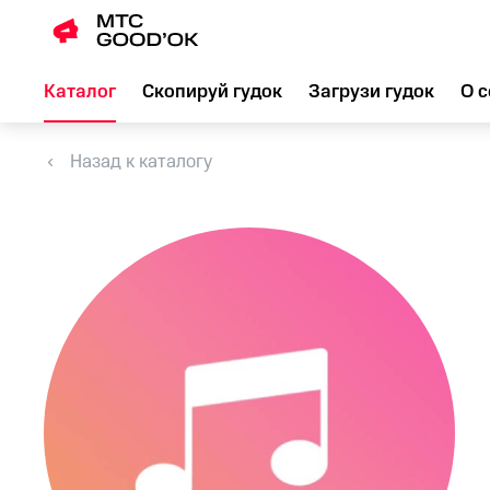
Каталог
Скопируй гудок
Загрузи гудок
О с
Назад к каталогу