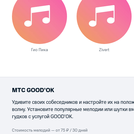
Гио Пика
Zivert
МТС GOOD’OK
Удивите своих собеседников и настройте их на пол
волну. Установите популярные мелодии или шутки в
гудков с услугой GOOD’OK.
Стоимость мелодий — от 75 ₽ / 30 дней