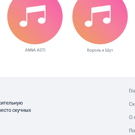
ANNA ASTI
Король и Шут
Гл
ожительную
Ск
место скучных
О 
По