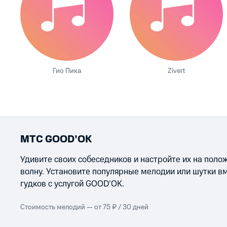
Гио Пика
Zivert
МТС GOOD’OK
Удивите своих собеседников и настройте их на пол
волну. Установите популярные мелодии или шутки в
гудков с услугой GOOD’OK.
Стоимость мелодий — от 75 ₽ / 30 дней