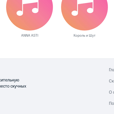
ANNA ASTI
Король и Шут
Гл
ожительную
Ск
место скучных
О 
По