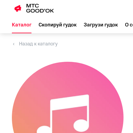
Каталог
Скопируй гудок
Загрузи гудок
О с
Назад к каталогу