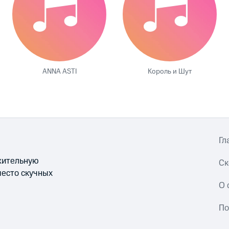
ANNA ASTI
Король и Шут
Гл
ожительную
Ск
место скучных
О 
По