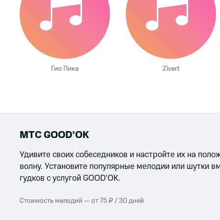
Гио Пика
Zivert
МТС GOOD’OK
Удивите своих собеседников и настройте их на пол
волну. Установите популярные мелодии или шутки в
гудков с услугой GOOD’OK.
Стоимость мелодий — от 75 ₽ / 30 дней