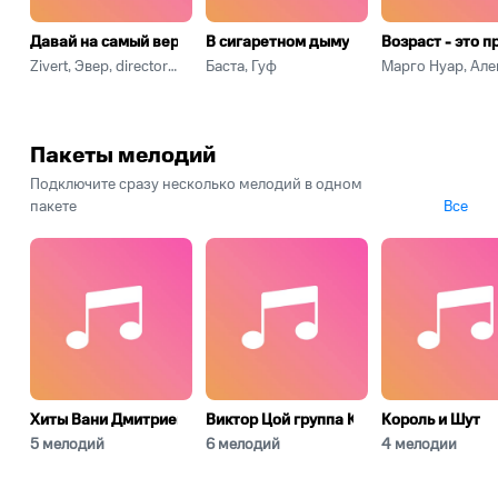
Давай на самый верх
В сигаретном дыму
Возраст - это п
Zivert, Эвер, directoreels
Баста, Гуф
Пакеты мелодий
Подключите сразу несколько мелодий в одном
пакете
Все
Хиты Вани Дмитриенко
Виктор Цой группа Кино
Король и Шут
5 мелодий
6 мелодий
4 мелодии