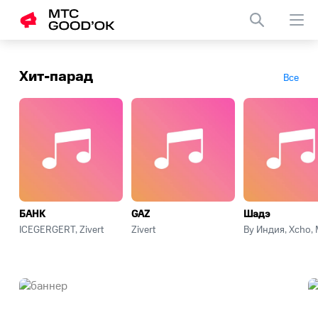
Заменить
гудок
Хит-парад
Все
телефона
БАНК
GAZ
Шадэ
ICEGERGERT, Zivert
Zivert
By Индия, Xcho,