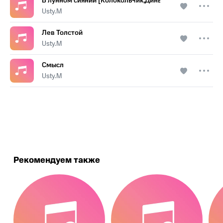
В лунном сиянии [Колокольчик,Динь-динь-динь]
Usty.M
Лев Толстой
Usty.M
Смысл
Usty.M
.
Рекомендуем также