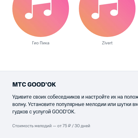
Гио Пика
Zivert
МТС GOOD’OK
Удивите своих собеседников и настройте их на пол
волну. Установите популярные мелодии или шутки в
гудков с услугой GOOD’OK.
Стоимость мелодий — от 75 ₽ / 30 дней