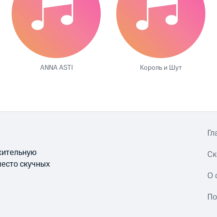
ANNA ASTI
Король и Шут
Гл
ожительную
Ск
место скучных
О 
По