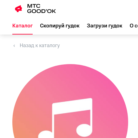
Каталог
Скопируй гудок
Загрузи гудок
О с
Назад к каталогу