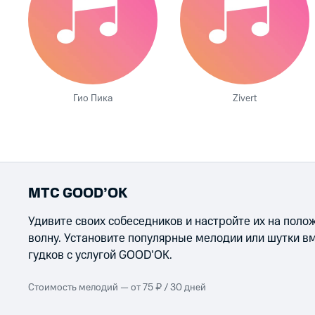
Гио Пика
Zivert
МТС GOOD’OK
Удивите своих собеседников и настройте их на пол
волну. Установите популярные мелодии или шутки в
гудков с услугой GOOD’OK.
Стоимость мелодий — от 75 ₽ / 30 дней