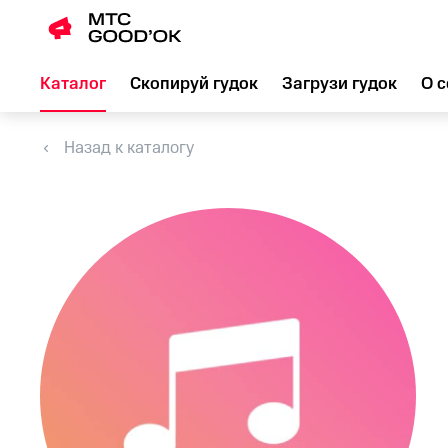
Каталог
Скопируй гудок
Загрузи гудок
О с
Назад к каталогу