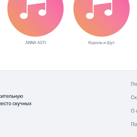
ANNA ASTI
Король и Шут
Гл
ожительную
Ск
место скучных
О 
По