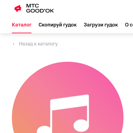
Каталог
Скопируй гудок
Загрузи гудок
О с
Назад к каталогу