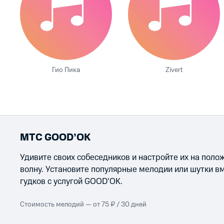
Гио Пика
Zivert
МТС GOOD’OK
Удивите своих собеседников и настройте их на пол
волну. Установите популярные мелодии или шутки в
гудков с услугой GOOD’OK.
Стоимость мелодий — от 75 ₽ / 30 дней