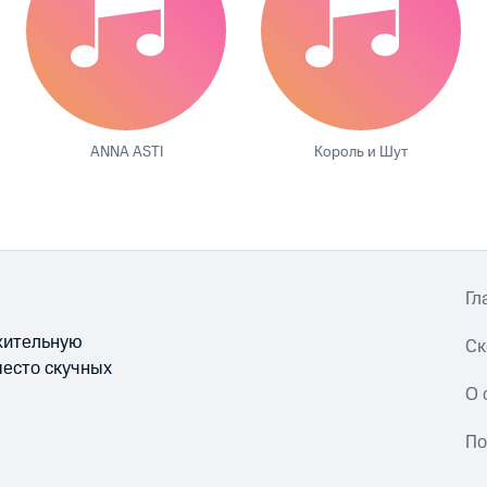
ANNA ASTI
Король и Шут
Гл
ожительную
Ск
место скучных
О 
По