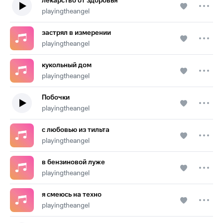
лекарство от здоровья
playingtheangel
застрял в измерении
playingtheangel
кукольный дом
playingtheangel
Побочки
playingtheangel
с любовью из тильта
playingtheangel
в бензиновой луже
playingtheangel
я смеюсь на техно
playingtheangel