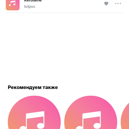
Kerosene
totpoс
.
Рекомендуем также