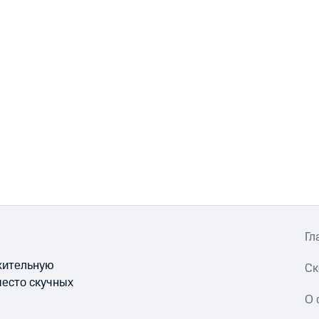
Гл
ожительную
Ск
место скучных
О 