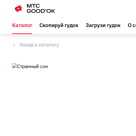
Каталог
Скопируй гудок
Загрузи гудок
О с
Назад к каталогу