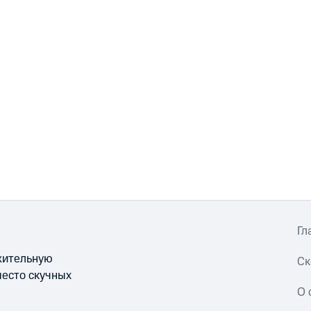
Гл
ожительную
Ск
место скучных
О 