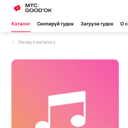
Каталог
Скопируй гудок
Загрузи гудок
О с
Назад к каталогу