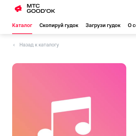
Каталог
Скопируй гудок
Загрузи гудок
О с
Назад к каталогу