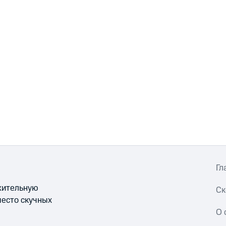
Гл
ожительную
Ск
место скучных
О 