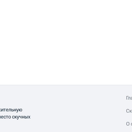
Гл
ожительную
Ск
место скучных
О 