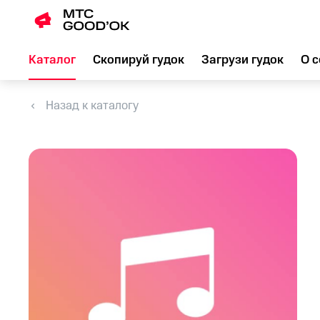
Каталог
Скопируй гудок
Загрузи гудок
О с
Назад к каталогу