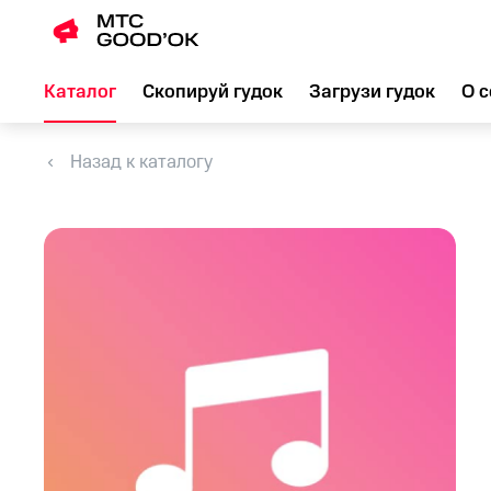
Каталог
Скопируй гудок
Загрузи гудок
О с
Назад к каталогу