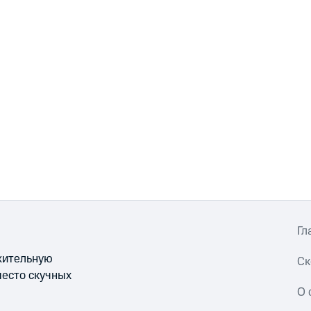
Гл
ожительную
Ск
место скучных
О 