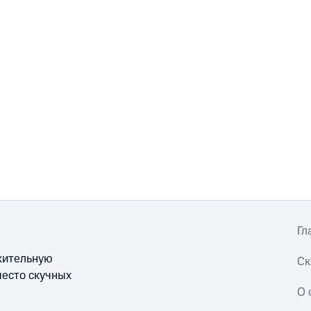
Гл
ожительную
Ск
место скучных
О 