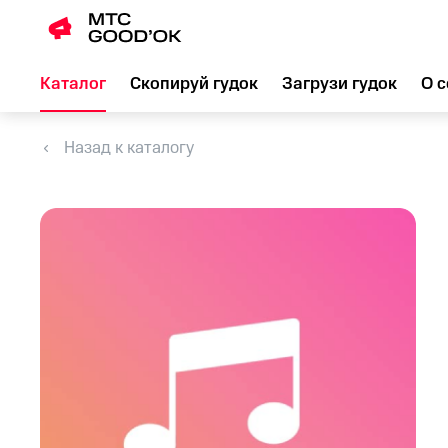
Каталог
Скопируй гудок
Загрузи гудок
О с
Назад к каталогу