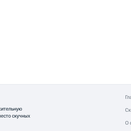
Гл
ожительную
Ск
место скучных
О 