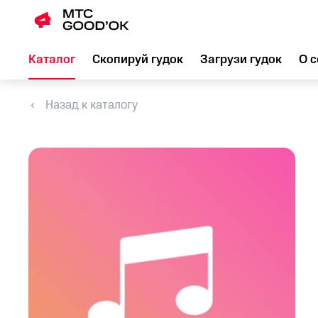
Каталог
Скопируй гудок
Загрузи гудок
О с
Назад к каталогу